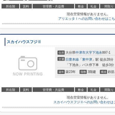
所在階
賃料
管理費・共益費
敷金
礼金
間取り
現在空室情報がありません。
アリエッタⅠへのお問い合わせはこち
スカイハウスフジⅡ
大分県
中津市
大字下池永
897-1
住所
交通
日豊本線
「
東中津
」駅 徒歩28分
「下池永」バス停下車 徒歩3分
築23年
3階建
鉄筋
築年
階数
構造
所在階
賃料
管理費・共益費
敷金
礼金
間取り
現在空室情報がありません。
スカイハウスフジⅡへのお問い合わせは