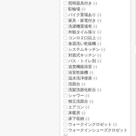
照明器具付き
(-)
駐輪場
(-)
バイク置場あり
(-)
家具・家電付き
(-)
洗濯機置場有
(-)
外観タイル張り
(-)
コンロ２口以上
(-)
食器洗い乾燥機
(-)
システムキッチン
(-)
対面式キッチン
(-)
バス・トイレ別
(-)
追焚機能浴室
(-)
浴室乾燥機
(-)
温水洗浄便座
(-)
洗面台
(-)
洗髪洗面化粧台
(-)
シャワー
(-)
独立洗面台
(-)
エアコン
(-)
床暖房
(-)
床下収納
(-)
ウォークインクロゼット
(-)
ウォークインシューズクロゼット
(-)