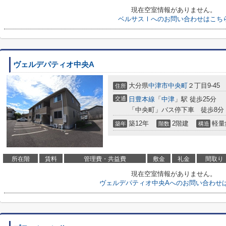
現在空室情報がありません。
ベルサスⅠへのお問い合わせはこち
ヴェルデパティオ中央A
大分県
中津市
中央町
２丁目9-45
住所
交通
日豊本線
「
中津
」駅 徒歩25分
「中央町」バス停下車 徒歩8分
築12年
2階建
軽量
築年
階数
構造
所在階
賃料
管理費・共益費
敷金
礼金
間取り
現在空室情報がありません。
ヴェルデパティオ中央Aへのお問い合わせ