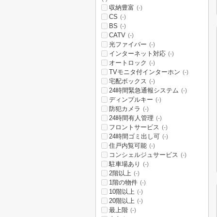
収納豊富
(-)
CS
(-)
BS
(-)
CATV
(-)
光ファイバー
(-)
インターネット対応
(-)
オートロック
(-)
TVモニタ付インターホン
(-)
宅配ボックス
(-)
24時間緊急通報システム
(-)
ディンプルキー
(-)
防犯カメラ
(-)
24時間有人管理
(-)
フロントサービス
(-)
24時間ゴミ出し可
(-)
住戸内覧可能
(-)
コンシェルジュサービス
(-)
駐車場あり
(-)
2階以上
(-)
1階の物件
(-)
10階以上
(-)
20階以上
(-)
最上階
(-)