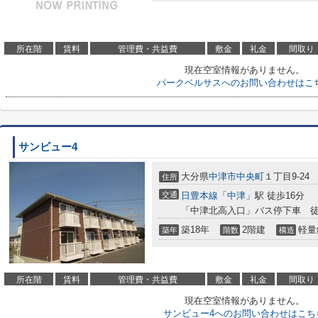
所在階
賃料
管理費・共益費
敷金
礼金
間取り
現在空室情報がありません。
パークベルサスへのお問い合わせはこ
サンビュー4
大分県
中津市
中央町
１丁目9-24
住所
交通
日豊本線
「
中津
」駅 徒歩16分
「中津北高入口」バス停下車 徒
築18年
2階建
軽量
築年
階数
構造
所在階
賃料
管理費・共益費
敷金
礼金
間取り
現在空室情報がありません。
サンビュー4へのお問い合わせはこち