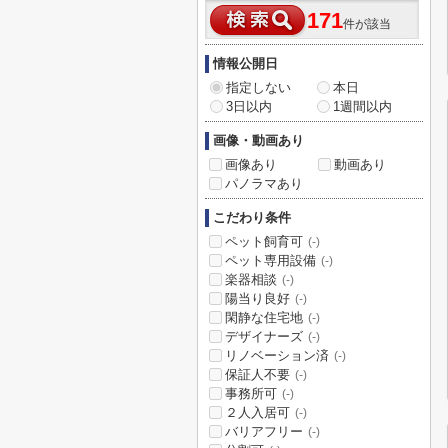
171
件が該当
情報公開日
指定しない
本日
3日以内
1週間以内
画像・動画あり
画像あり
動画あり
パノラマあり
こだわり条件
ペット飼育可
(-)
ペット専用設備
(-)
楽器相談
(-)
陽当り良好
(-)
閑静な住宅地
(-)
デザイナーズ
(-)
リノベーション済
(-)
保証人不要
(-)
事務所可
(-)
２人入居可
(-)
バリアフリー
(-)