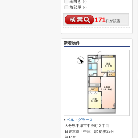
南向き
(-)
角部屋
(-)
171
件が該当
新着物件
ベル・グラース
大分県中津市中央町２丁目
日豊本線「中津」駅 徒歩22分
築14年