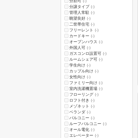
分割可
(-)
分譲タイプ
(-)
管理人常駐
(-)
眺望良好
(-)
二世帯住宅
(-)
フリーレント
(-)
カードキー
(-)
オープンハウス
(-)
外国人可
(-)
ガスコンロ設置可
(-)
ルームシェア可
(-)
学生向け
(-)
カップル向け
(-)
女性向け
(-)
ファミリー向け
(-)
室内洗濯機置場
(-)
フローリング
(-)
ロフト付き
(-)
メゾネット
(-)
ベランダ
(-)
バルコニー
(-)
ルーフバルコニー
(-)
オール電化
(-)
エレベーター
(-)