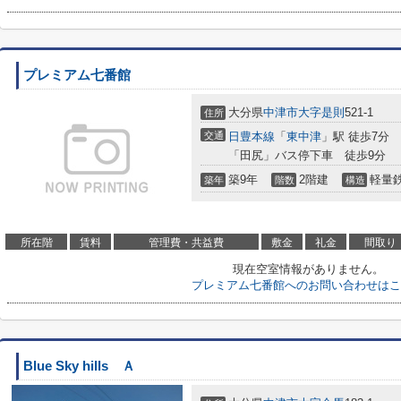
プレミアム七番館
大分県
中津市
大字是則
521-1
住所
交通
日豊本線
「
東中津
」駅 徒歩7分
「田尻」バス停下車 徒歩9分
築9年
2階建
軽量
築年
階数
構造
所在階
賃料
管理費・共益費
敷金
礼金
間取り
現在空室情報がありません。
プレミアム七番館へのお問い合わせはこ
Blue Sky hills Ａ