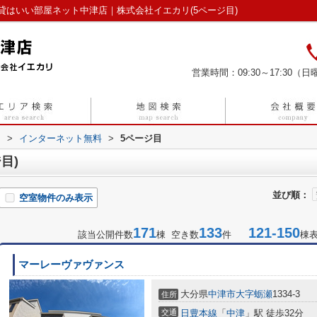
はいい部屋ネット中津店｜株式会社イエカリ(5ページ目)
営業時間：09:30～17:30（日曜
リ
>
インターネット無料
>
5ページ目
目)
並び順：
空室物件のみ表示
171
133
121-150
該当公開件数
棟 空き数
件
棟
マーレーヴァヴァンス
大分県
中津市
大字蛎瀬
1334-3
住所
交通
日豊本線
「
中津
」駅 徒歩32分