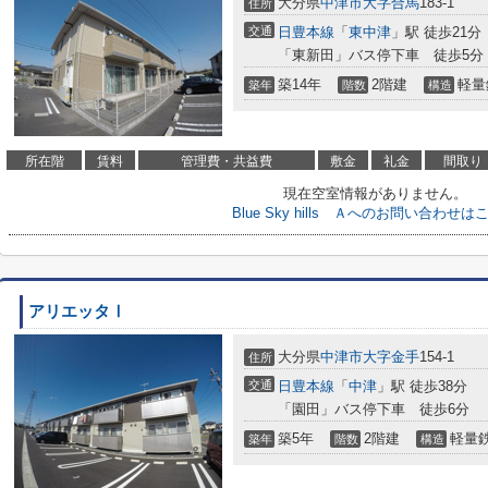
大分県
中津市
大字合馬
183-1
住所
交通
日豊本線
「
東中津
」駅 徒歩21分
「東新田」バス停下車 徒歩5分
築14年
2階建
軽量
築年
階数
構造
所在階
賃料
管理費・共益費
敷金
礼金
間取り
現在空室情報がありません。
Blue Sky hills Ａへのお問い合わせは
アリエッタⅠ
大分県
中津市
大字金手
154-1
住所
交通
日豊本線
「
中津
」駅 徒歩38分
「園田」バス停下車 徒歩6分
築5年
2階建
軽量
築年
階数
構造