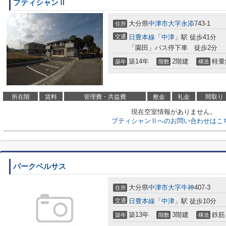
プティシャンⅡ
大分県
中津市
大字永添
743-1
住所
交通
日豊本線
「
中津
」駅 徒歩41分
「園田」バス停下車 徒歩2分
築14年
2階建
軽量
築年
階数
構造
所在階
賃料
管理費・共益費
敷金
礼金
間取り
現在空室情報がありません。
プティシャンⅡへのお問い合わせはこ
パークベルサス
大分県
中津市
大字牛神
407-3
住所
交通
日豊本線
「
中津
」駅 徒歩10分
築13年
3階建
鉄筋
築年
階数
構造