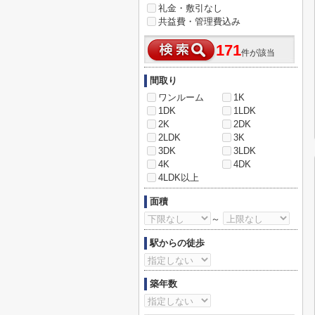
礼金・敷引なし
共益費・管理費込み
171
件が該当
間取り
ワンルーム
1K
1DK
1LDK
2K
2DK
2LDK
3K
3DK
3LDK
4K
4DK
4LDK以上
面積
～
駅からの徒歩
築年数