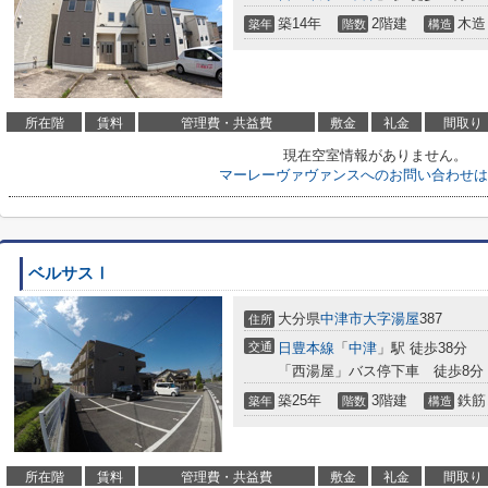
築14年
2階建
木造
築年
階数
構造
所在階
賃料
管理費・共益費
敷金
礼金
間取り
現在空室情報がありません。
マーレーヴァヴァンスへのお問い合わせは
ベルサスⅠ
大分県
中津市
大字湯屋
387
住所
交通
日豊本線
「
中津
」駅 徒歩38分
「西湯屋」バス停下車 徒歩8分
築25年
3階建
鉄筋
築年
階数
構造
所在階
賃料
管理費・共益費
敷金
礼金
間取り