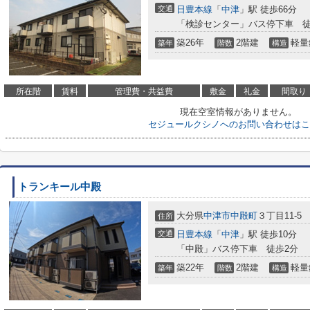
交通
日豊本線
「
中津
」駅 徒歩66分
「検診センター」バス停下車 徒
築26年
2階建
軽量
築年
階数
構造
所在階
賃料
管理費・共益費
敷金
礼金
間取り
現在空室情報がありません。
セジュールクシノへのお問い合わせはこ
トランキール中殿
大分県
中津市
中殿町
３丁目11-5
住所
交通
日豊本線
「
中津
」駅 徒歩10分
「中殿」バス停下車 徒歩2分
築22年
2階建
軽量
築年
階数
構造