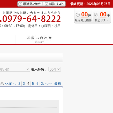
最終更新：2026年08月07日
00
00
件
件
最近見た物件
検討リスト
：09:30～17:00）
定休日：水曜日・祝日
表示件数：
表示
<<前へ
2
3
4
5
6
次へ>>
最初