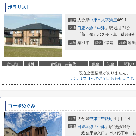
ポラリスⅡ
大分県
中津市
大字湯屋
469-1
住所
交通
日豊本線
「
中津
」駅 徒歩31分
「新五領」バス停下車 徒歩9分
築21年
2階建
軽量
築年
階数
構造
所在階
賃料
管理費・共益費
敷金
礼金
間取り
現在空室情報がありません。
ポラリスⅡへのお問い合わせはこち
コーポめぐみ
大分県
中津市
中殿町
４丁目1-4
住所
交通
日豊本線
「
中津
」駅 徒歩14分
「総合庁舎入口」バス停下車 徒