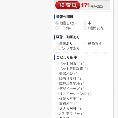
171
件が該当
情報公開日
指定しない
本日
3日以内
1週間以内
画像・動画あり
画像あり
動画あり
パノラマあり
こだわり条件
ペット飼育可
(-)
ペット専用設備
(-)
楽器相談
(-)
陽当り良好
(-)
閑静な住宅地
(-)
デザイナーズ
(-)
リノベーション済
(-)
保証人不要
(-)
事務所可
(-)
２人入居可
(-)
バリアフリー
(-)