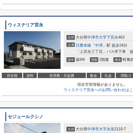
ウィステリア宮永
大分県
中津市
大字下宮永
463
住所
交通
日豊本線
「
中津
」駅 徒歩24分
「上宮永三丁目」バス停下車 徒
築8年
2階建
軽量
築年
階数
構造
所在階
賃料
管理費・共益費
敷金
礼金
間取り
現在空室情報がありません。
ウィステリア宮永へのお問い合わせはこ
セジュールクシノ
大分県
中津市
大字永添
2110-7
住所