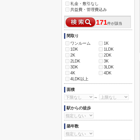
礼金・敷引なし
共益費・管理費込み
171
件が該当
間取り
ワンルーム
1K
1DK
1LDK
2K
2DK
2LDK
3K
3DK
3LDK
4K
4DK
4LDK以上
面積
～
駅からの徒歩
築年数