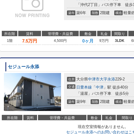
「沖代2丁目」バス停下車 徒歩1
築6年
2階建
軽量
築年
階数
構造
所在階
賃料
管理費・共益費
敷金
礼金
間取り
7.5
万円
0ヶ月
1階
4,500円
9万円
3LDK
6
セジュール永添
大分県
中津市
大字永添
229-2
住所
交通
日豊本線
「
中津
」駅 徒歩40分
「湯屋」バス停下車 徒歩5分
築9年
2階建
軽量
築年
階数
構造
所在階
賃料
管理費・共益費
敷金
礼金
間取り
現在空室情報がありません。
セジュール永添へのお問い合わせはこ