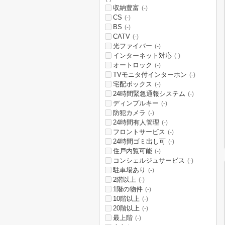
収納豊富
(-)
CS
(-)
BS
(-)
CATV
(-)
光ファイバー
(-)
インターネット対応
(-)
オートロック
(-)
TVモニタ付インターホン
(-)
宅配ボックス
(-)
24時間緊急通報システム
(-)
ディンプルキー
(-)
防犯カメラ
(-)
24時間有人管理
(-)
フロントサービス
(-)
24時間ゴミ出し可
(-)
住戸内覧可能
(-)
コンシェルジュサービス
(-)
駐車場あり
(-)
2階以上
(-)
1階の物件
(-)
10階以上
(-)
20階以上
(-)
最上階
(-)