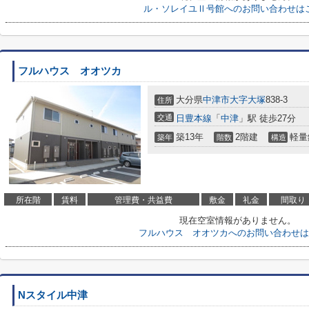
ル・ソレイユⅡ号館へのお問い合わせは
フルハウス オオツカ
大分県
中津市
大字大塚
838-3
住所
交通
日豊本線
「
中津
」駅 徒歩27分
築13年
2階建
軽量
築年
階数
構造
所在階
賃料
管理費・共益費
敷金
礼金
間取り
現在空室情報がありません。
フルハウス オオツカへのお問い合わせは
Nスタイル中津