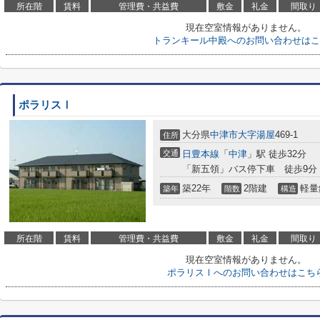
所在階
賃料
管理費・共益費
敷金
礼金
間取り
現在空室情報がありません。
トランキール中殿へのお問い合わせはこ
ポラリスⅠ
大分県
中津市
大字湯屋
469-1
住所
交通
日豊本線
「
中津
」駅 徒歩32分
「新五領」バス停下車 徒歩9分
築22年
2階建
軽量
築年
階数
構造
所在階
賃料
管理費・共益費
敷金
礼金
間取り
現在空室情報がありません。
ポラリスⅠへのお問い合わせはこち