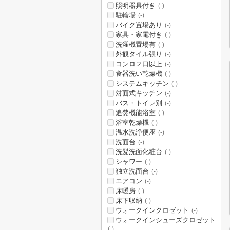
照明器具付き
(-)
駐輪場
(-)
バイク置場あり
(-)
家具・家電付き
(-)
洗濯機置場有
(-)
外観タイル張り
(-)
コンロ２口以上
(-)
食器洗い乾燥機
(-)
システムキッチン
(-)
対面式キッチン
(-)
バス・トイレ別
(-)
追焚機能浴室
(-)
浴室乾燥機
(-)
温水洗浄便座
(-)
洗面台
(-)
洗髪洗面化粧台
(-)
シャワー
(-)
独立洗面台
(-)
エアコン
(-)
床暖房
(-)
床下収納
(-)
ウォークインクロゼット
(-)
ウォークインシューズクロゼット
(-)