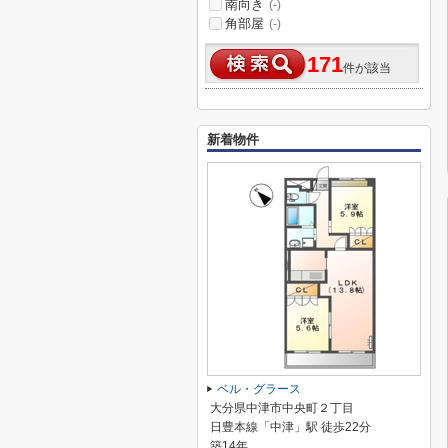
南向き
(-)
角部屋
(-)
171
件が該当
新着物件
ベル・グラース
大分県中津市中央町２丁目
日豊本線「中津」駅 徒歩22分
築14年