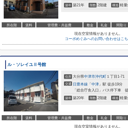
築21年
2階建
軽量
築年
階数
構造
所在階
賃料
管理費・共益費
敷金
礼金
間取り
現在空室情報がありません。
コーポめぐみへのお問い合わせはこち
ル・ソレイユⅡ号館
大分県
中津市
沖代町
１丁目1-71
住所
交通
日豊本線
「
中津
」駅 徒歩19分
「総合庁舎入口」バス停下車 徒
築20年
2階建
軽量
築年
階数
構造
所在階
賃料
管理費・共益費
敷金
礼金
間取り
現在空室情報がありません。