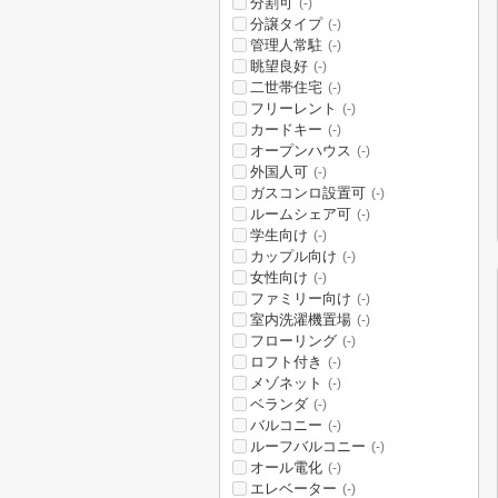
分割可
(-)
分譲タイプ
(-)
管理人常駐
(-)
眺望良好
(-)
二世帯住宅
(-)
フリーレント
(-)
カードキー
(-)
オープンハウス
(-)
外国人可
(-)
ガスコンロ設置可
(-)
ルームシェア可
(-)
学生向け
(-)
カップル向け
(-)
女性向け
(-)
ファミリー向け
(-)
室内洗濯機置場
(-)
フローリング
(-)
ロフト付き
(-)
メゾネット
(-)
ベランダ
(-)
バルコニー
(-)
ルーフバルコニー
(-)
オール電化
(-)
エレベーター
(-)