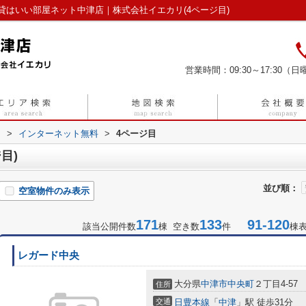
はいい部屋ネット中津店｜株式会社イエカリ(4ページ目)
営業時間：09:30～17:30（日曜
リ
>
インターネット無料
>
4ページ目
目)
並び順：
空室物件のみ表示
171
133
91-120
該当公開件数
棟 空き数
件
棟
レガード中央
大分県
中津市
中央町
２丁目4-57
住所
交通
日豊本線
「
中津
」駅 徒歩31分