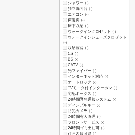
シャワー
(-)
独立洗面台
(-)
エアコン
(-)
床暖房
(-)
床下収納
(-)
ウォークインクロゼット
(-)
ウォークインシューズクロゼット
(-)
収納豊富
(-)
CS
(-)
BS
(-)
CATV
(-)
光ファイバー
(-)
インターネット対応
(-)
オートロック
(-)
TVモニタ付インターホン
(-)
宅配ボックス
(-)
24時間緊急通報システム
(-)
ディンプルキー
(-)
防犯カメラ
(-)
24時間有人管理
(-)
フロントサービス
(-)
24時間ゴミ出し可
(-)
住戸内覧可能
(-)