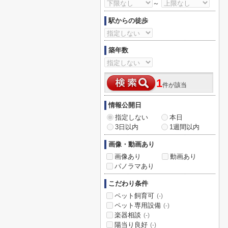
～
駅からの徒歩
築年数
1
件が該当
情報公開日
指定しない
本日
3日以内
1週間以内
画像・動画あり
画像あり
動画あり
パノラマあり
こだわり条件
ペット飼育可
(-)
ペット専用設備
(-)
楽器相談
(-)
陽当り良好
(-)