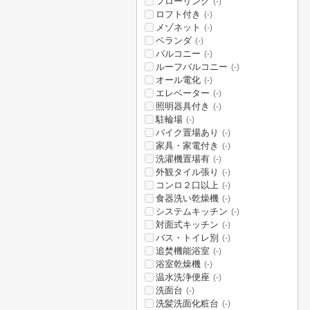
フローリング
(-)
ロフト付き
(-)
メゾネット
(-)
ベランダ
(-)
バルコニー
(-)
ルーフバルコニー
(-)
オール電化
(-)
エレベーター
(-)
照明器具付き
(-)
駐輪場
(-)
バイク置場あり
(-)
家具・家電付き
(-)
洗濯機置場有
(-)
外観タイル張り
(-)
コンロ２口以上
(-)
食器洗い乾燥機
(-)
システムキッチン
(-)
対面式キッチン
(-)
バス・トイレ別
(-)
追焚機能浴室
(-)
浴室乾燥機
(-)
温水洗浄便座
(-)
洗面台
(-)
洗髪洗面化粧台
(-)