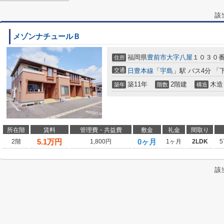
該
メゾンナチュールＢ
福岡県
豊前市
大字八屋
１０３０
住所
交通
日豊本線
「
宇島
」駅 バス4分 「
築11年
2階建
木造
築年
階数
構造
所在階
賃料
管理費・共益費
敷金
礼金
間取り
5.1
万円
0ヶ月
2階
1,800円
1ヶ月
2LDK
5
該