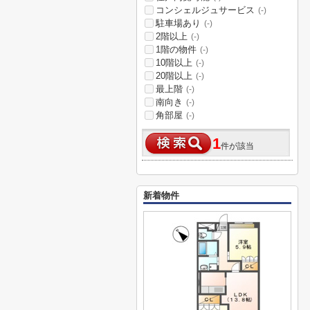
コンシェルジュサービス
(-)
駐車場あり
(-)
2階以上
(-)
1階の物件
(-)
10階以上
(-)
20階以上
(-)
最上階
(-)
南向き
(-)
角部屋
(-)
1
件が該当
新着物件