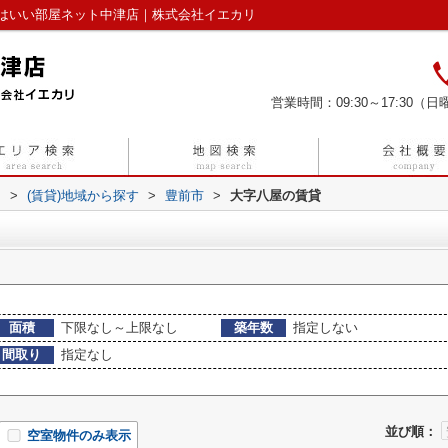
はいい部屋ネット中津店｜株式会社イエカリ
営業時間：09:30～17:30（日曜
リ
>
(賃貸)地域から探す
>
豊前市
>
大字八屋の賃貸
面積
下限なし～上限なし
築年数
指定しない
間取り
指定なし
並び順：
空室物件のみ表示