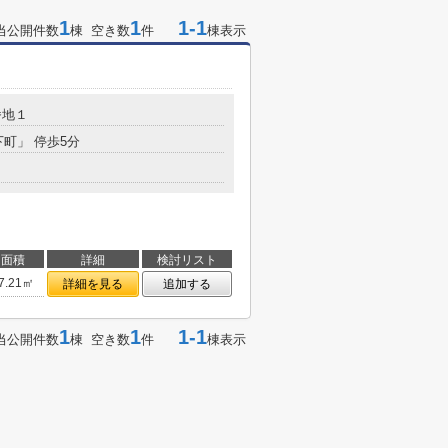
1
1
1-1
当公開件数
棟 空き数
件
棟表示
番地１
下町」 停歩5分
面積
詳細
検討リスト
7.21㎡
詳細を見る
追加する
1
1
1-1
当公開件数
棟 空き数
件
棟表示